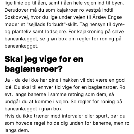
lige linie op til åen, samt i åen hele vejen ind til byen.
Derudover må du som kajakroer ro vestpå indtil
Søskovvej, hvor du lige under vejen til Årslev Engsø
møder et "sejllads forbudt"-skilt. Tag hensyn til dyre-
og planteliv samt lodsejere. For kajakroning på selve
baneanlægget, se grøn box om regler for roning på
baneanlægget.
Skal jeg vige for en
baglænsroer?
Ja - da de ikke har øjne i nakken vil det være en god
idé. Du skal til enhver tid vige for en baglænsroer. Ro
evt. langs banerne i samme retning som dem, så
undgår du at komme i vejen. Se regler for roning på
baneanlægget i grøn box !
Hvis du ikke træner med intervaler eller spurt, bør du
som hovede regel holde dig unden for banerne, men ro
langs dem.