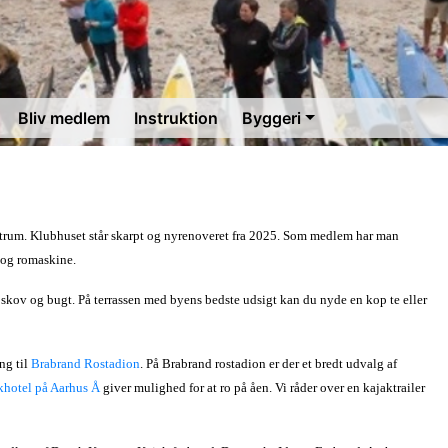
Bliv medlem
Instruktion
Byggeri
trum. Klubhuset står skarpt og nyrenoveret fra 2025. Som medlem har man
 og romaskine.
skov og bugt. På terrassen med byens bedste udsigt kan du nyde en kop te eller
ng til
Brabrand Rostadion
. På Brabrand rostadion er der et bredt udvalg af
khotel på Aarhus Å
giver mulighed for at ro på åen. Vi råder over en kajaktrailer