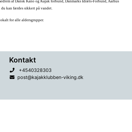
 er medlem af Dansk Kano og Kajak forbund, Danmarks Idræts-Forbund, Aarhus
å du kan færdes sikkert på vandet.
kalt for alle aldersgrupper.
Kontakt
+4540328303
post@kajakklubben-viking.dk