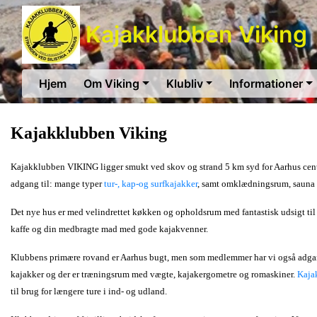
Kajakklubben Viking
Hjem
Om Viking
Klubliv
Informationer
Kajakklubben Viking
Kajakklubben VIKING ligger smukt ved skov og strand 5 km syd for Aarhus cen
adgang til: mange typer
tur-, kap-og surfkajakker
, samt omklædningsrum, sauna
Det nye hus er med velindrettet køkken og opholdsrum med fantastisk udsigt til 
kaffe og din medbragte mad med gode kajakvenner.
Klubbens primære rovand er Aarhus bugt, men som medlemmer har vi også adga
kajakker og der er træningsrum med vægte, kajakergometre og romaskiner.
Kaja
til brug for længere ture i ind- og udland.