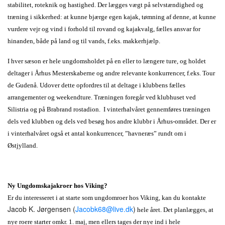
stabilitet, roteknik og hastighed. Der lægges vægt på selvstændighed og
træning i sikkerhed: at kunne bjærge egen kajak, tømning af denne, at kunne
vurdere vejr og vind i forhold til rovand og kajakvalg, fælles ansvar for
hinanden, både på land og til vands, f.eks. makkerhjælp.
I hver sæson er hele ungdomsholdet på en eller to længere ture, og holdet
deltager i Århus Mesterskaberne og andre relevante konkurrencer, f.eks. Tour
de Gudenå. Udover dette opfordres til at deltage i klubbens fælles
arrangementer og weekendture. Træningen foregår ved klubhuset ved
Silistria og på Brabrand rostadion. I vinterhalvåret gennemføres træningen
dels ved klubben og dels ved besøg hos andre klubbr i Århus-området. Der er
i vinterhalvåret også et antal konkurrencer, ”havneræs” rundt om i
Østjylland.
Ny Ungdomskajakroer hos Viking?
Er du interesseret i at starte som ungdomroer hos Viking, kan du kontakte
Jacob K. Jørgensen (
Jacobk68@live.dk
)
hele året. Det planlægges, at
nye roere starter omkr. 1. maj, men ellers tages der nye ind i hele