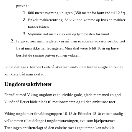
prøve i :
600 meter svøming i bugten (350 meter for børn ind til 12 år)
Enkelt makkerentring. Selv kunne komme op hvis en makker
holder båden
Svømme ind med kajakken og tømme den for vand
Frigivet roer med nøgleret - så må man ro som en voksen roer, bortset
fra at man ikke har ledsageret. Man skal være fyldt 16 år og have
bestået de samme prøver som en voksen.
For at deltage i Tour de Gudenå skal man endvidere kunne single entre den
konkrete båd man skal ro i.
Ungdomsaktiviteter
Formålet med Viking ungdom er at udvikle gode, glade roere med en god
klubånd! Her er både plads til motionsroeren og til den ambitiøse roer.
Viking ungdom er for aldersgruppen 10-18 år. Efter det 18. år er man stadig
velkommen til at deltage i ungdomstræningen, evt. som hjælpetræner.
Træningen er tilrettelagt så den enkelte roer i eget tempo kan udvikle