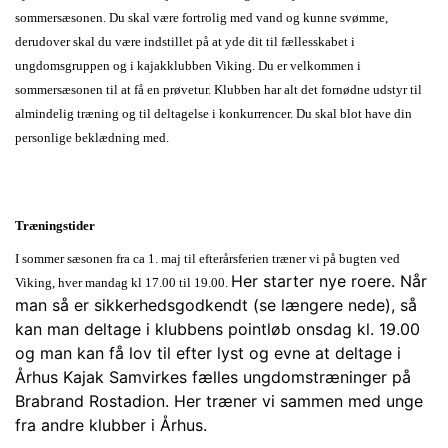
sommersæsonen. Du skal være fortrolig med vand og kunne svømme,
derudover skal du være indstillet på at yde dit til fællesskabet i
ungdomsgruppen og i kajakklubben Viking. Du er velkommen i
sommersæsonen til at få en prøvetur. Klubben har alt det fornødne udstyr til
almindelig træning og til deltagelse i konkurrencer. Du skal blot have din
personlige beklædning med.
Træningstider
I sommer sæsonen fra ca 1. maj til efterårsferien træner vi på bugten ved
Her starter nye roere. Når
Viking, hver mandag kl 17.00 til 19.00.
man så er sikkerhedsgodkendt (se længere nede), så
kan man deltage i klubbens pointløb onsdag kl. 19.00
og man kan få lov til efter lyst og evne at deltage i
Århus Kajak Samvirkes fælles ungdomstræninger på
Brabrand Rostadion. Her træner vi sammen med unge
fra andre klubber i Århus.