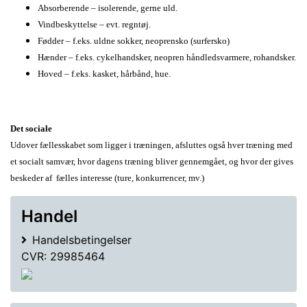
Absorberende – isolerende, gerne uld.
Vindbeskyttelse – evt. regntøj.
Fødder – f.eks. uldne sokker, neoprensko (surfersko)
Hænder – f.eks. cykelhandsker, neopren håndledsvarmere, rohandsker.
Hoved – f.eks. kasket, hårbånd, hue.
Det sociale
Udover fællesskabet som ligger i træningen, afsluttes også hver træning med
et socialt samvær, hvor dagens træning bliver gennemgået, og hvor der gives
beskeder af fælles interesse (ture, konkurrencer, mv.)
Handel
Handelsbetingelser
CVR: 29985464